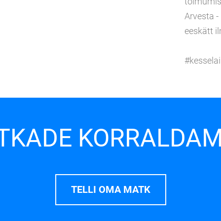
toimumis
Arvesta 
eeskätt i
#kessela
TKADE KORRALDAM
TELLI OMA MATK