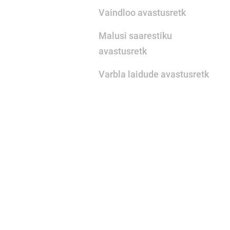
Vaindloo avastusretk
Malusi saarestiku
avastusretk
Varbla laidude avastusretk