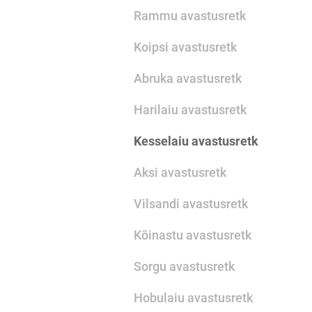
Rammu avastusretk
Koipsi avastusretk
Abruka avastusretk
Harilaiu avastusretk
Kesselaiu avastusretk
Aksi avastusretk
Vilsandi avastusretk
Kõinastu avastusretk
Sorgu avastusretk
Hobulaiu avastusretk