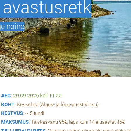
u
avastusretk
ge naine
20.09.2026 kell 11.00
AEG
:
KOHT
:
Kesselaid (Algus- ja lõpp-punkt Virtsu)
KESTVUS
:
~ 5 tundi
MAKSUMUS
:
Täiskasvanu 95€, laps kuni 14 eluaastat 45€
TELLI ERALDI RETK
:
Vaid oma sõpruskonnale või näiteks töök