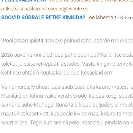
retke, küsi pakkumist evente@evente.ee
SOOVID SÕBRALE RETKE KINKIDA?
Loe lähemalt -
Kinke
"Pool praamipiletit, terveks polnud raha, saarde ma ei saan
2026 suve hümni oled juba pähe õppinud? Kui ei, tee seda
tulekut ja esita retkepaati astudes. Vastu kingime terve
koht see ühtäkki kuulsaks lauldud Kesselaid on?
Väinameres, Muhust idas asub Eesti üks kauneimatest la
Manilaid on Kihnu väike vend või õde, kuidas keegi soovib,
sarnane suhe Muhuga. Sõna laid kipub paljudele silme e
maatükist keset vett, kus peale kivise maa, kidura taimes
suurt ei leia. Tegelikult see nii pole. Kesselaiu pindala on 