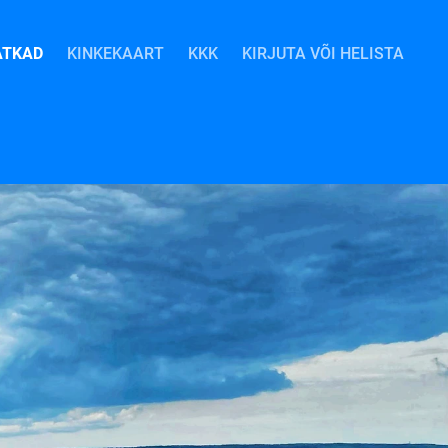
ATKAD
KINKEKAART
KKK
KIRJUTA VÕI HELISTA